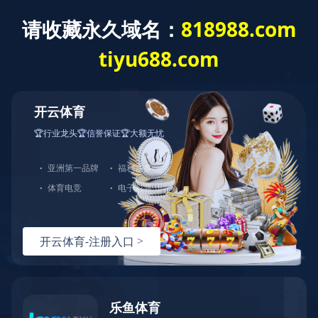
LEYU.COM-乐鱼（中国）
0371-64617315
LEYU.COM
您现在所在的位置：
-
-
LEYU.COM-乐鱼（中国）
案例与方案
稳定土拌和
站案例
配置方案
混凝土搅拌站案例
稳定土拌和站案例
设备发货现场