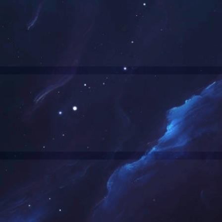
广大客户的一致好评。我们也欢迎您来电咨询或者到我们的客户现场进
下一篇：1500立轴行星式搅拌机作为