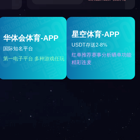
设备发货现
郑州建新120混凝土搅拌站发往广东湛江
服务与支持
联系我们
作流程
联系方式
装售后团队
件展厅
网站地图
售网络
法律声明