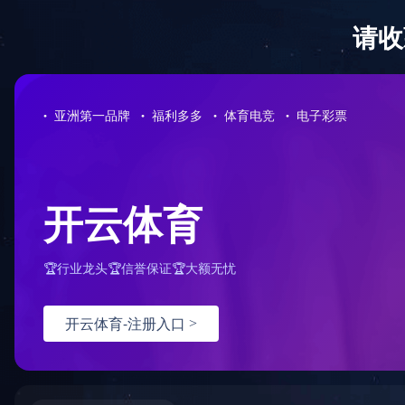
LEYU.COM
欢迎访问LEYU.COM-乐鱼（中国） 官方网站！全国统一服务电话：037
解决方案
您现在所在的位置：
-
LEYU.COM-乐鱼（中国）
案例与方案
配置方案
混凝土搅拌站案例
稳定土拌和站案例
湖北仙桃WBZ300稳定土拌合站设备发货现
近日，湖北仙桃一客户订购的WBZ300稳定土拌合
该设备是由配料供给系统、水泥料供给系统、自动供