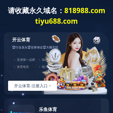
LEYU.COM-乐鱼（中国）
0371-64617315
LEYU.COM
您现在所在的位置：
-
-
LEYU.COM-乐鱼（中国）
产品中心
配料搅拌一体
机
产品列表
混凝土搅拌站
免基础搅拌站
移动式搅拌站
紧凑型立轴移动站
配料搅拌一体机
砂浆生产设备
稳定土拌和站
强制式混凝土搅拌机
立轴行星式搅拌机
混凝土搅拌车
混凝土配料机
水泥仓
配料搅拌一体机