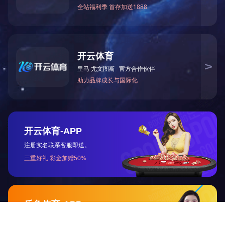
最新发货图集
240混凝土搅拌站设备发货现场
1500立轴行星式搅拌机作为主机设
备发货现场
电话
微信
留言询价
湖北仙桃WBZ300稳定土拌合站设
郑州建新120混凝土搅拌站发往广
备发货现场
东湛江